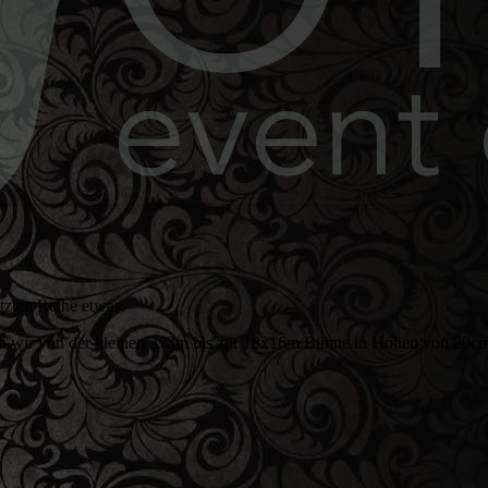
etzten Reihe etwas.
 wir von der kleinen 3x3m bis zur 18x16m Bühne in Höhen von 20cm 