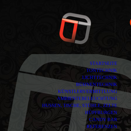
STARTSEITE
TONTECHNIK
LICHTTECHNIK
BÜHNENTECHNIK
KÜNSTLERVERMITTLUNG
AMBIENTEBELEUCHTUNG
HUSSEN, TISCHE, STÜHLE, ZELTE
HÜPFBURGEN
CANDY BAR
REFERENZEN